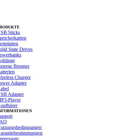
RODUKTE
SB Sticks
peicherkarten
estplatten
olid State Drives
owerbanks
ohlinge
xterne Brenner
atterien
ireless Charger
ower Adapter
abel
SB Adapter
P3-Player
opfhörer
NFORMATIONEN
upport
FAQ
utzungsbedingungen
arantiebestimmungen
mpressum