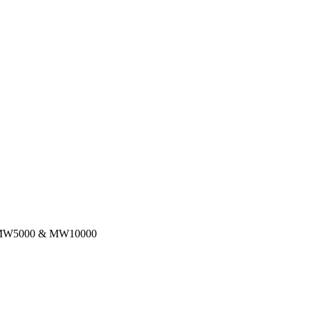
W5000 & MW10000