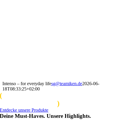
Zum
Inhalt
springen
Intenso – for everyday life
sg@teamiken.de
2026-06-
18T08:33:25+02:00
(
Großartige Qualität. Genau auf Deinen
Alltag abgestimmt.
)
Entdecke unsere Produkte
Deine Must-Haves. Unsere Highlights.